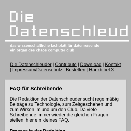
Springe zum Hauptinhalt
Die
Datenschleud
das wissenschaftliche fachblatt für datenreisende
ein organ des chaos computer club
Die Datenschleuder
Contribute
(aktiv)
Download
Kontakt
Impressum/Datenschutz
Bestellen
Hackbibel 3
FAQ für Schreibende
Die Redaktion der Datenschleuder sucht regelmäßig
Beiträge zu Technologie, zum Zeitgeschehen und
zum Wirken im und um den Club. Da viele
Schreibende immer wieder die gleichen Fragen
stellen, hier ein kleines FAQ.